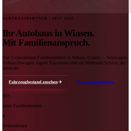
VERTRAGSPARTNER · SEIT 1932
Ihr Autohaus in Winsen.
Mit Familienanspruch.
Vier Generationen Familienbetrieb in Winsen (Luhe) — Neuwagen,
Gebrauchtwagen, eigene Karosserie und ein Werkstatt-Service, der
mitdenkt.
Fahrzeugbestand ansehen
Termin vereinbaren
93+
Jahre Familienbetrieb
4
Generationen