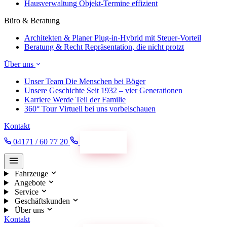
Hausverwaltung
Objekt-Termine effizient
Büro & Beratung
Architekten & Planer
Plug-in-Hybrid mit Steuer-Vorteil
Beratung & Recht
Repräsentation, die nicht protzt
Über uns
Unser Team
Die Menschen bei Böger
Unsere Geschichte
Seit 1932 – vier Generationen
Karriere
Werde Teil der Familie
360° Tour
Virtuell bei uns vorbeischauen
Kontakt
04171 / 60 77 20
Termin
Fahrzeuge
Angebote
Service
Geschäftskunden
Über uns
Kontakt