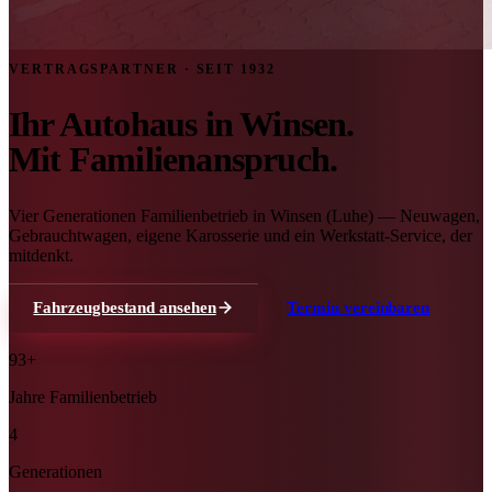
VERTRAGSPARTNER · SEIT 1932
Ihr Autohaus in Winsen.
Mit Familienanspruch.
Vier Generationen Familienbetrieb in Winsen (Luhe) — Neuwagen,
Gebrauchtwagen, eigene Karosserie und ein Werkstatt-Service, der
mitdenkt.
Fahrzeugbestand ansehen
Termin vereinbaren
93+
Jahre Familienbetrieb
4
Generationen