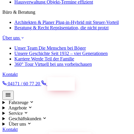
Hausverwaltung
Objekt-Termine effizient
Büro & Beratung
Architekten & Planer
Plug-in-Hybrid mit Steuer-Vorteil
Beratung & Recht
Repräsentation, die nicht protzt
Über uns
Unser Team
Die Menschen bei Böger
Unsere Geschichte
Seit 1932 – vier Generationen
Karriere
Werde Teil der Familie
360° Tour
Virtuell bei uns vorbeischauen
Kontakt
04171 / 60 77 20
Termin
Fahrzeuge
Angebote
Service
Geschäftskunden
Über uns
Kontakt