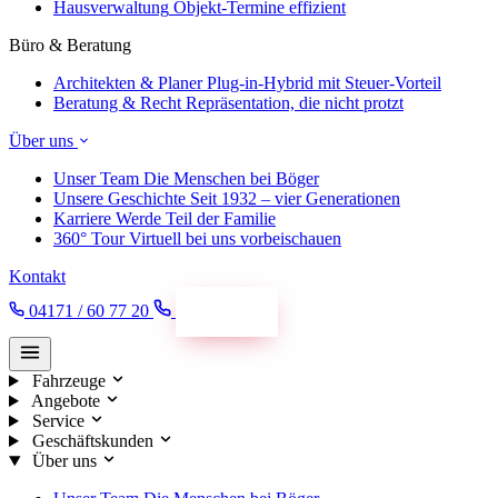
Hausverwaltung
Objekt-Termine effizient
Büro & Beratung
Architekten & Planer
Plug-in-Hybrid mit Steuer-Vorteil
Beratung & Recht
Repräsentation, die nicht protzt
Über uns
Unser Team
Die Menschen bei Böger
Unsere Geschichte
Seit 1932 – vier Generationen
Karriere
Werde Teil der Familie
360° Tour
Virtuell bei uns vorbeischauen
Kontakt
04171 / 60 77 20
Termin
Fahrzeuge
Angebote
Service
Geschäftskunden
Über uns