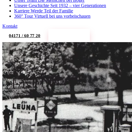
Unser Team
Die Menschen bei Böger
Unsere Geschichte
Seit 1932 – vier Generationen
Karriere
Werde Teil der Familie
360° Tour
Virtuell bei uns vorbeischauen
Kontakt
04171 / 60 77 20
Termin buchen