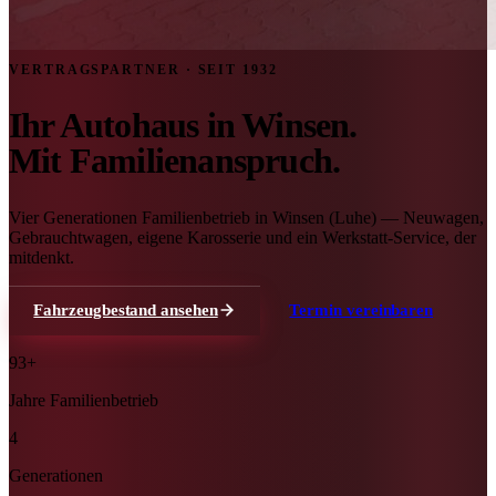
VERTRAGSPARTNER · SEIT 1932
Ihr Autohaus in Winsen.
Mit Familienanspruch.
Vier Generationen Familienbetrieb in Winsen (Luhe) — Neuwagen,
Gebrauchtwagen, eigene Karosserie und ein Werkstatt-Service, der
mitdenkt.
Fahrzeugbestand ansehen
Termin vereinbaren
93+
Jahre Familienbetrieb
4
Generationen