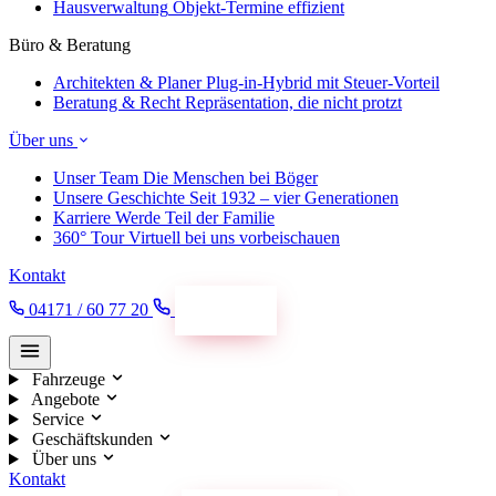
Hausverwaltung
Objekt-Termine effizient
Büro & Beratung
Architekten & Planer
Plug-in-Hybrid mit Steuer-Vorteil
Beratung & Recht
Repräsentation, die nicht protzt
Über uns
Unser Team
Die Menschen bei Böger
Unsere Geschichte
Seit 1932 – vier Generationen
Karriere
Werde Teil der Familie
360° Tour
Virtuell bei uns vorbeischauen
Kontakt
04171 / 60 77 20
Termin
Fahrzeuge
Angebote
Service
Geschäftskunden
Über uns
Kontakt