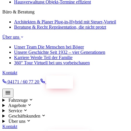
Hausverwaltung
Objekt-Termine effizient
Büro & Beratung
Architekten & Planer
Plug-in-Hybrid mit Steuer-Vorteil
Beratung & Recht
Repräsentation, die nicht protzt
Über uns
Unser Team
Die Menschen bei Böger
Unsere Geschichte
Seit 1932 – vier Generationen
Karriere
Werde Teil der Familie
360° Tour
Virtuell bei uns vorbeischauen
Kontakt
04171 / 60 77 20
Termin
Fahrzeuge
Angebote
Service
Geschäftskunden
Über uns
Kontakt