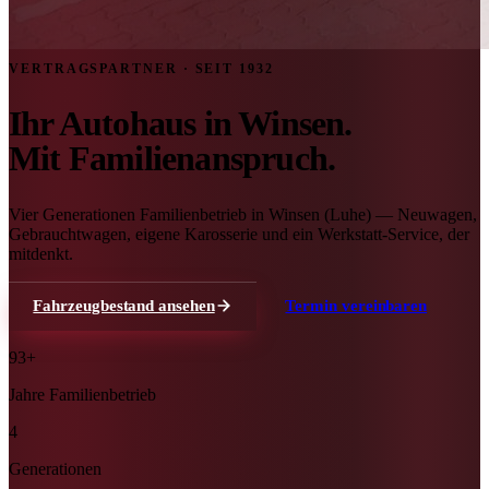
VERTRAGSPARTNER · SEIT 1932
Ihr Autohaus in Winsen.
Mit Familienanspruch.
Vier Generationen Familienbetrieb in Winsen (Luhe) — Neuwagen,
Gebrauchtwagen, eigene Karosserie und ein Werkstatt-Service, der
mitdenkt.
Fahrzeugbestand ansehen
Termin vereinbaren
93+
Jahre Familienbetrieb
4
Generationen